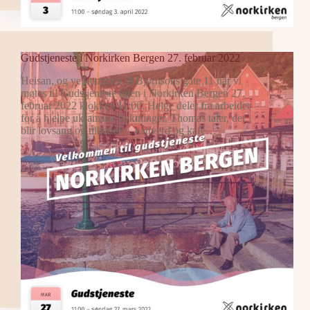
Gudstjeneste i Norkirken Bergen 27. februar 2022
Heisan, og velkommen til Bjørnsons gate 11 når vi
møtes til Gudstjeneste igjen i Norkirken Bergen 27.
februar 2022 klokken 11:00. Helge deler fra arbeidet
for å hjelpe ukrainske flyktninger. Thomas taler, det
blir lovsang og tilbedelse, nattverd og kafé…