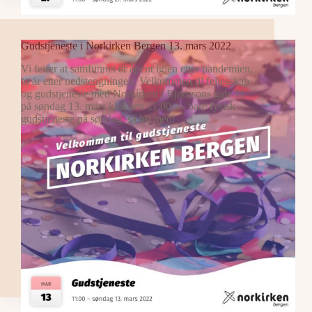
Gudstjeneste i Norkirken Bergen 13. mars 2022
Vi feirer at samfunnet er åpent igjen etter pandemien,
to år etter nedstengningen. Velkommen til fellesskap
og gudstjeneste med Norkirken i Bjørnsons gate 11
på søndag 13. mars klokken 11:00 — bare fysisk
gudstjeneste på søndag, så bli med!