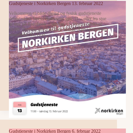
Gudstjeneste i Norkirken Bergen 13. februar 2022
Velkommen til både digital og fysisk gudstjeneste
denne uken. Sees i Bjørnsons gate 11 – eller fra stue
til stue på Facebook – søndag 13. februar klokken
11:00. Thomas taler om Den hellige Ånd i serien om
annerledes liv. God…
Gudstjeneste i Norkirken Bergen 6. februar 2022