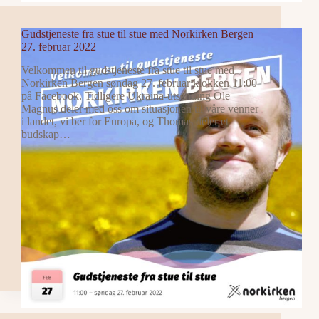
Gudstjeneste fra stue til stue med Norkirken Bergen
27. februar 2022
Velkommen til gudstjeneste fra stue til stue med
Norkirken Bergen søndag 27. februar klokken 11:00
på Facebook. Tidligere Ukraina-utsending Ole
Magnus deler med oss om situasjonen til våre venner
i landet, vi ber for Europa, og Thomas deler et
budskap…