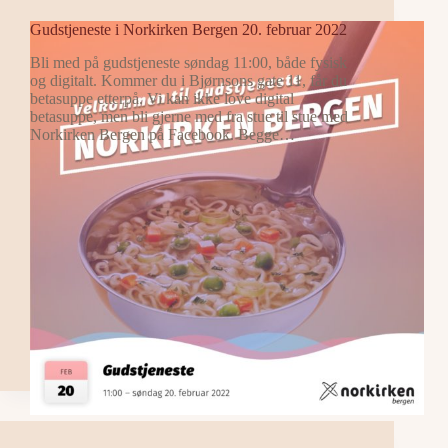
Gudstjeneste i Norkirken Bergen 20. februar 2022
Bli med på gudstjeneste søndag 11:00, både fysisk
og digitalt. Kommer du i Bjørnsons gate 11, får du
betasuppe etterpå. Vi kan ikke love digital
betasuppe, men bli gjerne med fra stue til stue med
Norkirken Bergen på Facebook. Begge…