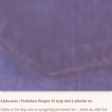
Alpha-kurs i Norkirken Bergen: Et trygt sted å utforske tro
Alpha er for deg som er nysgjerrig på kristen tro – enten du aldri har