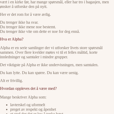
vært i en kirke før, har mange spørsmål, eller har tro i bagasjen, men
ønsker å utforske den på nytt.
Her er det rom for å være ærlig.
Du trenger ikke ha svar.
Du trenger ikke mene noe bestemt.
Du trenger ikke vite om dette er noe for deg ennå.
Hva er Alpha?
Alpha er en serie samlinger der vi utforsker livets store spørsmål
sammen. Over flere kvelder møtes vi til et felles måltid, korte
innledninger og samtaler i mindre grupper.
Det viktigste på Alpha er ikke undervisningen, men samtalen.
Du kan lytte. Du kan spørre. Du kan være uenig.
Alt er frivillig.
Hvordan oppleves det å være med?
Mange beskriver Alpha som:
lavterskel og uformelt
preget av respekt og åpenhet
et sted der det er lov å tenke høyt