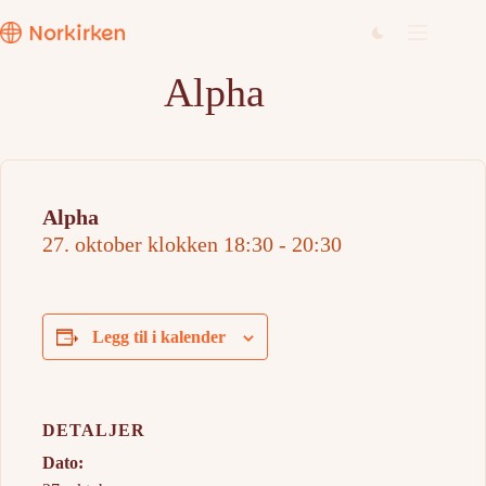
Hopp
til
innholdet
Alpha
Alpha
27. oktober klokken 18:30
-
20:30
Legg til i kalender
DETALJER
Dato: