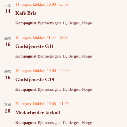
h
v
14. august klokken 19:00
-
23:00
FRE
a
i
14
Kafé Bris
n
g
d
a
V
t
Kompagniet
Bjørnsons gate 11, Bergen, Norge
i
i
e
o
16. august klokken 11:00
-
12:30
w
n
SØN
16
s
Gudstjeneste G11
N
a
Kompagniet
Bjørnsons gate 11, Bergen, Norge
v
i
g
16. august klokken 19:00
-
20:30
SØN
a
16
Gudstjeneste G19
t
i
o
Kompagniet
Bjørnsons gate 11, Bergen, Norge
n
20. august klokken 19:00
-
21:00
TOR
20
Medarbeider-kickoff
Kompagniet
Bjørnsons gate 11, Bergen, Norge