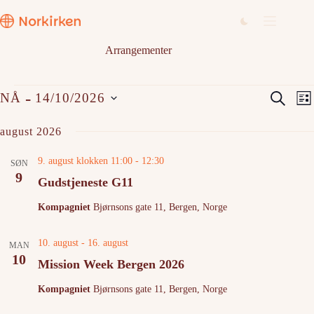
Hopp
til
innholdet
Arrangementer
Arrangementer
A
A
 - 
S
NÅ
14/10/2026
L
r
r
ø
V
i
r
r
k
e
august 2026
a
a
s
l
n
n
t
g
g
g
9. august klokken 11:00
-
12:30
e
d
SØN
e
e
9
a
Gudstjeneste G11
m
m
t
e
e
o
n
n
Kompagniet
Bjørnsons gate 11, Bergen, Norge
.
t
t
e
V
10. august
-
16. august
r
i
MAN
10
S
e
Mission Week Bergen 2026
e
w
a
s
Kompagniet
Bjørnsons gate 11, Bergen, Norge
r
N
c
a