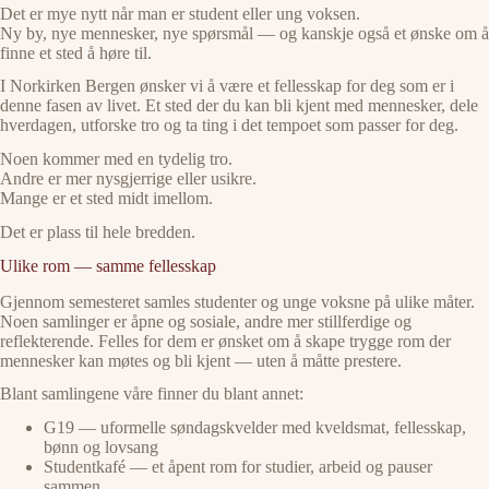
Det er mye nytt når man er student eller ung voksen.
Ny by, nye mennesker, nye spørsmål — og kanskje også et ønske om å
finne et sted å høre til.
I Norkirken Bergen ønsker vi å være et fellesskap for deg som er i
denne fasen av livet. Et sted der du kan bli kjent med mennesker, dele
hverdagen, utforske tro og ta ting i det tempoet som passer for deg.
Noen kommer med en tydelig tro.
Andre er mer nysgjerrige eller usikre.
Mange er et sted midt imellom.
Det er plass til hele bredden.
Ulike rom — samme fellesskap
Gjennom semesteret samles studenter og unge voksne på ulike måter.
Noen samlinger er åpne og sosiale, andre mer stillferdige og
reflekterende. Felles for dem er ønsket om å skape trygge rom der
mennesker kan møtes og bli kjent — uten å måtte prestere.
Blant samlingene våre finner du blant annet:
G19 — uformelle søndagskvelder med kveldsmat, fellesskap,
bønn og lovsang
Studentkafé — et åpent rom for studier, arbeid og pauser
sammen