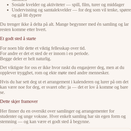
Sosiale kvelder og aktiviteter — spill, film, turer og middager
Undervisning og samtalekvelder — for deg som vil tenke, spørre
og gå litt dypere
Du trenger ikke å delta på alt. Mange begynner med én samling og lar
resten komme etter hvert.
Et godt sted å starte
For noen blir dette et viktig fellesskap over tid.
For andre er det et sted de er innom i en periode.
Begge deler er helt naturlig.
Det viktigste for oss er ikke hvor raskt du engasjerer deg, men at du
opplever trygghet, rom og ekte møte med andre mennesker.
Hvis du har sett deg ut et arrangement i kalenderen og lurer på om det
kan være noe for deg, er svaret ofte: ja — det er lov å komme og bare
se.
Dette skjer framover
Her finner du en oversikt over samlinger og arrangementer for
studenter og unge voksne. Hver enkelt samling har sin egen form og
stemning — og kan være et godt sted å begynne.