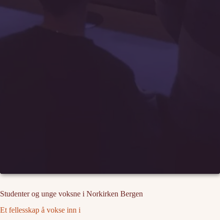
Studenter og unge voksne i Norkirken Bergen
Et fellesskap å vokse inn i