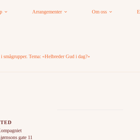
ap
Arrangementer
Om oss
E
 i smågrupper. Tema: «Helbreder Gud i dag?»
STED
ompagniet
jørnsons gate 11