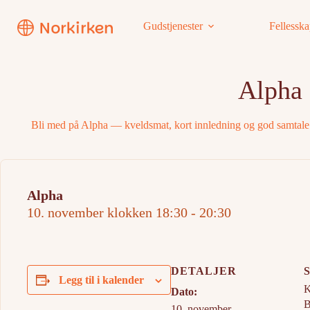
Hopp
til
Gudstjenester
Fellessk
innholdet
Alpha
Bli med på Alpha — kveldsmat, kort innledning og god samtale
Alpha
10. november klokken 18:30
-
20:30
DETALJER
Legg til i kalender
K
Dato:
B
10. november