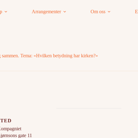
ap
Arrangementer
Om oss
E
g sammen. Tema: «Hvilken betydning har kirken?»
STED
ompagniet
jørnsons gate 11