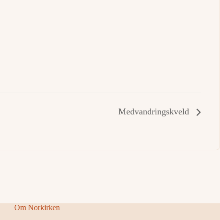
Medvandringskveld
Om Norkirken