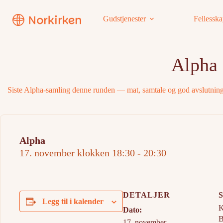
Hopp
til
Gudstjenester
Fellessk
innholdet
Alpha
Siste Alpha-samling denne runden — mat, samtale og god avslutnin
Alpha
17. november klokken 18:30
-
20:30
DETALJER
Legg til i kalender
K
Dato:
B
17. november