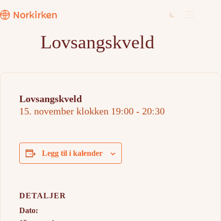
Hopp
til
innholdet
Lovsangskveld
Lovsangskveld
15. november klokken 19:00
-
20:30
Legg til i kalender
DETALJER
Dato: