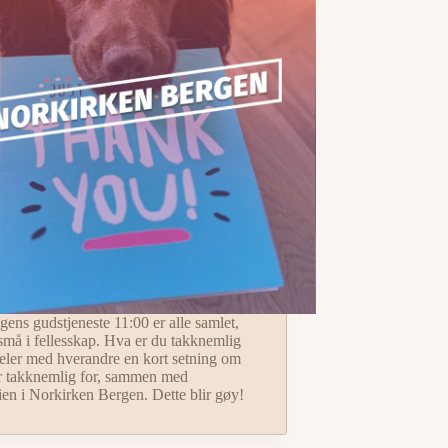
gens gudstjeneste 11:00 er alle samlet,
 små i fellesskap. Hva er du takknemlig
deler med hverandre en kort setning om
r takknemlig for, sammen med
ien i Norkirken Bergen. Dette blir gøy!