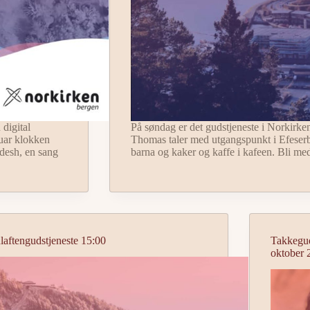
 digital
På søndag er det gudstjeneste i Norkirke
uar klokken
Thomas taler med utgangspunkt i Efeserbr
desh, en sang
barna og kaker og kaffe i kafeen. Bli m
laftengudstjeneste 15:00
Takkeguds
oktober 