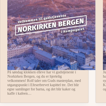
På søndag klokken elleve har vi gudstjeneste i
J
Norkirken Bergen, og du er hjertelig
ha
velkommen! Rolf taler om Guds masterplan, med
sy
utgangspunkt i Efeserbrevet kapittel tre. Det blir
Ko
egne samlinger for barna, og det blir kaker og
o
kaffe i kafeen…