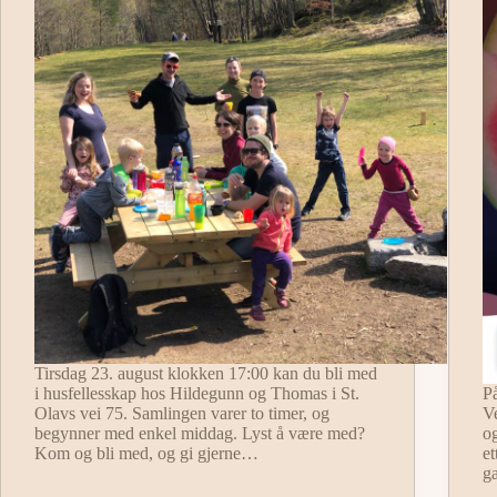
Tirsdag 23. august klokken 17:00 kan du bli med
i husfellesskap hos Hildegunn og Thomas i St.
På
Olavs vei 75. Samlingen varer to timer, og
V
begynner med enkel middag. Lyst å være med?
og
Kom og bli med, og gi gjerne…
et
g