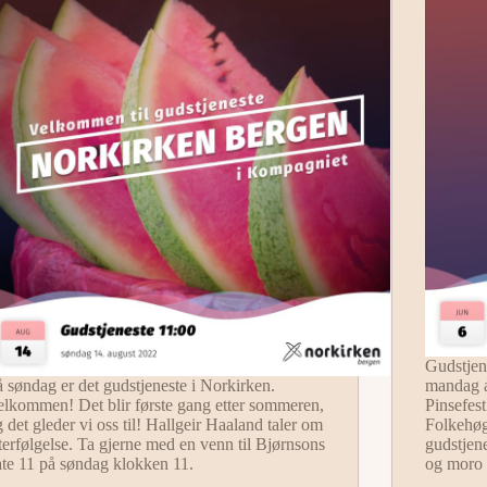
Gudstjen
 søndag er det gudstjeneste i Norkirken.
mandag a
elkommen! Det blir første gang etter sommeren,
Pinsefes
 det gleder vi oss til! Hallgeir Haaland taler om
Folkehøg
terfølgelse. Ta gjerne med en venn til Bjørnsons
gudstjene
ate 11 på søndag klokken 11.
og moro 