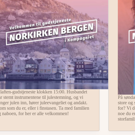
ulaften-gudstjeneste klokken 15:00. Husbandet
r stemt instrumentene til julestemning, og vi
På sønda
nger julen inn, hører juleevangeliet og andakt.
store og
m som du er, eller i finstasen. Ta med familien
for? Vi 
g naboen, for her er alle velkommen!
noe du e
storfamil