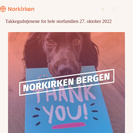
Hopp
til
innholdet
Takkegudstjeneste for hele storfamilien 27. oktober 2022