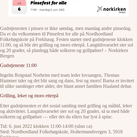
Gudstjenesten i pinsen er ikke søndag, men mandag andre pinsedag.
Da er du velkommen til Pinsefest for alle på Nordhordland
Folkehøgskole på Frekhaug. Festen starter med gudstjeneste klokken
11:00, og så blir det grilling og moro etterpå. Langtidsvarselet sier sol
og 20 grader, så planlegg både solkrem og grillpølser! – Norkirken
Bergen
Gudstjeneste 11:00
Ingelin Reigstad Norheim med team leder lovsangen, Thomas
Hammer taler og det blir sang og dans, fest og moro! Barna er invitert
til ulike samlinger etter alder, der blant annet familien Haaland deltar.
Grilling, leker og moro etterpå
Etter gudstjenesten er det sosial samling med grilling og måltid, leker
og aktiviteter. Langtidsvarselet sier sol og 20 grader, så ta med både
solkrem og grillpølser — eller det du ellers har lyst å spise.
Tid: 6. juni 2022 klokken 11:00-14:00 (sånn ca)
Sted: Nordhordland Folkehøgskole, Holtermandsvegen 3, 5918