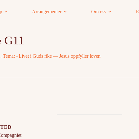
ap
Arrangementer
Om oss
E
e G11
. Tema: «Livet i Guds rike — Jesus oppfyller loven
STED
ompagniet