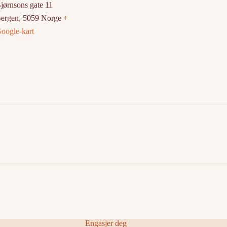
jørnsons gate 11
ergen
,
5059
Norge
+
oogle-kart
Engasjer deg