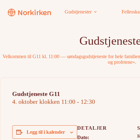
Hopp
til
Gudstjenester
Fellessk
innholdet
Gudstjenest
Velkommen til G11 kl. 11:00 — søndagsgudstjeneste for hele familien
og profetene».
Gudstjeneste G11
4. oktober klokken 11:00
-
12:30
DETALJER
Legg til i kalender
K
Dato: