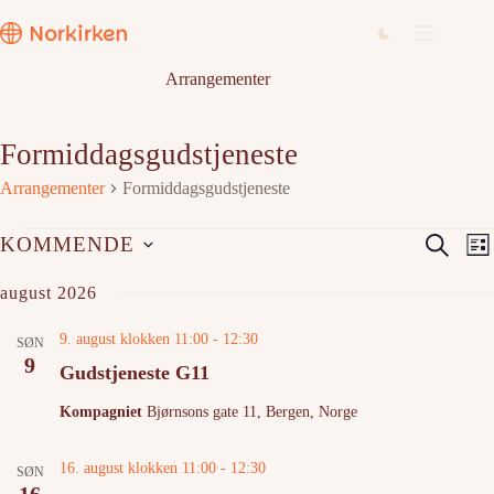
Hopp
til
innholdet
Arrangementer
Formiddagsgudstjeneste
Arrangementer
Formiddagsgudstjeneste
Arrangementer
A
A
S
KOMMENDE
L
r
r
ø
V
i
r
r
e
k
august 2026
a
a
s
l
n
n
t
g
g
g
9. august klokken 11:00
-
12:30
d
SØN
e
e
e
9
a
Gudstjeneste G11
m
m
t
e
e
o
Kompagniet
Bjørnsons gate 11, Bergen, Norge
n
n
.
t
t
e
V
16. august klokken 11:00
-
12:30
SØN
r
i
16