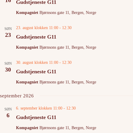
S
e
Gudstjeneste G11
e
w
a
s
Kompagniet
Bjørnsons gate 11, Bergen, Norge
r
N
c
a
h
v
23. august klokken 11:00
-
12:30
SØN
a
i
23
Gudstjeneste G11
n
g
d
a
Kompagniet
Bjørnsons gate 11, Bergen, Norge
V
t
i
i
e
o
30. august klokken 11:00
-
12:30
SØN
w
n
30
s
Gudstjeneste G11
N
a
Kompagniet
Bjørnsons gate 11, Bergen, Norge
v
i
september 2026
g
a
t
6. september klokken 11:00
-
12:30
SØN
i
6
Gudstjeneste G11
o
n
Kompagniet
Bjørnsons gate 11, Bergen, Norge