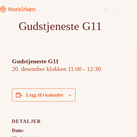
Hopp
til
innholdet
Gudstjeneste G11
Gudstjeneste G11
20. desember klokken 11:00
-
12:30
Legg til i kalender
DETALJER
Dato: