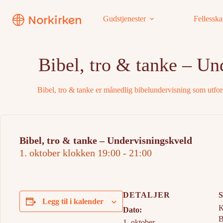
Hopp
til
Gudstjenester
Fellessk
innholdet
Bibel, tro & tanke – Un
Bibel, tro & tanke er månedlig bibelundervisning som utfors
Bibel, tro & tanke – Undervisningskveld
1. oktober klokken 19:00
-
21:00
DETALJER
Legg til i kalender
K
Dato:
B
1. oktober