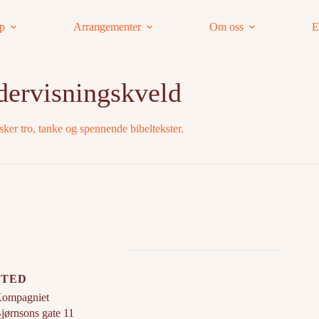
ap
Arrangementer
Om oss
E
dervisningskveld
ker tro, tanke og spennende bibeltekster.
STED
ompagniet
jørnsons gate 11