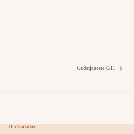
Gudstjeneste G11
Om Norkirken