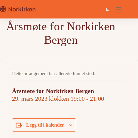
Hopp
til
innholdet
Årsmøte for Norkirken
Bergen
Dette arrangement har allerede funnet sted.
Årsmøte for Norkirken Bergen
29. mars 2023 klokken 19:00
-
21:00
Legg til i kalender