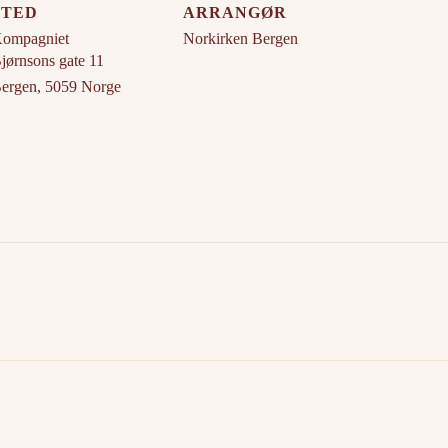
STED
ARRANGØR
ompagniet
Norkirken Bergen
jørnsons gate 11
ergen
,
5059
Norge