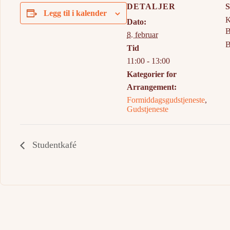
DETALJER
Legg til i kalender
K
Dato:
B
8. februar
B
Tid
11:00 - 13:00
Kategorier for
Arrangement:
Formiddagsgudstjeneste
,
Gudstjeneste
Studentkafé