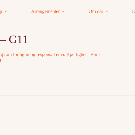
ap
Arrangementer
Om oss
E
 – G11
 og rom for bønn og respons. Tema: Kjærlighet - Barn
)