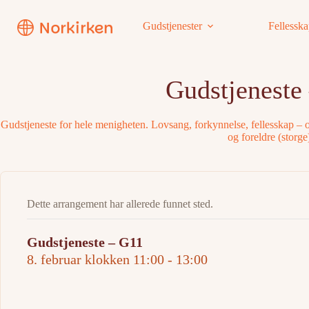
Hopp
til
Gudstjenester
Fellessk
innholdet
Gudstjeneste
Gudstjeneste for hele menigheten. Lovsang, forkynnelse, fellesskap –
og foreldre (storge
Dette arrangement har allerede funnet sted.
Gudstjeneste – G11
8. februar klokken 11:00
-
13:00