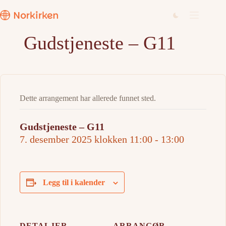
Hopp
til
innholdet
Gudstjeneste – G11
Dette arrangement har allerede funnet sted.
Gudstjeneste – G11
7. desember 2025 klokken 11:00
-
13:00
Legg til i kalender
DETALJER
ARRANGØR