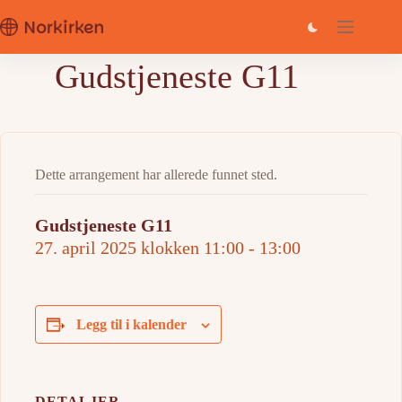
Hopp
til
innholdet
Gudstjeneste G11
Dette arrangement har allerede funnet sted.
Gudstjeneste G11
27. april 2025 klokken 11:00
-
13:00
Legg til i kalender
DETALJER