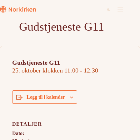
Hopp
til
innholdet
Gudstjeneste G11
Gudstjeneste G11
25. oktober klokken 11:00
-
12:30
Legg til i kalender
DETALJER
Dato: