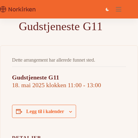
Hopp
til
innholdet
Gudstjeneste G11
Dette arrangement har allerede funnet sted.
Gudstjeneste G11
18. mai 2025 klokken 11:00
-
13:00
Legg til i kalender
DETALJER