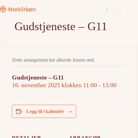
Hopp
til
innholdet
Gudstjeneste – G11
Dette arrangement har allerede funnet sted.
Gudstjeneste – G11
16. november 2025 klokken 11:00
-
13:00
Legg til i kalender
DETALJER
ARRANGØR