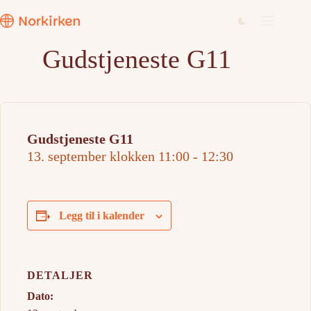
Hopp
til
innholdet
Gudstjeneste G11
Gudstjeneste G11
13. september klokken 11:00
-
12:30
Legg til i kalender
DETALJER
Dato: