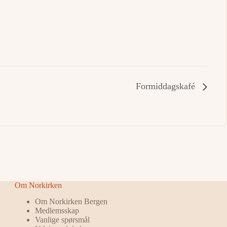
Formiddagskafé
Om Norkirken
Om Norkirken Bergen
Medlemsskap
Vanlige spørsmål