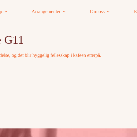
ap
Arrangementer
Om oss
E
e G11
lse, og det blir hyggelig fellesskap i kafeen etterpå.