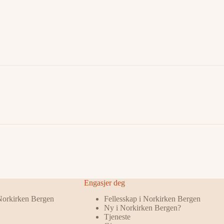
Engasjer deg
 Norkirken Bergen
Fellesskap i Norkirken Bergen
Ny i Norkirken Bergen?
Tjeneste