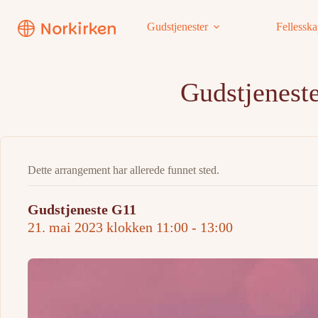
Hopp
til
Gudstjenester
Fellessk
innholdet
Gudstjenest
Dette arrangement har allerede funnet sted.
Gudstjeneste G11
21. mai 2023 klokken 11:00
-
13:00