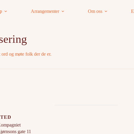
ap
Arrangementer
Om oss
E
sering
t ord og møte folk der de er.
STED
ompagniet
jørnsons gate 11