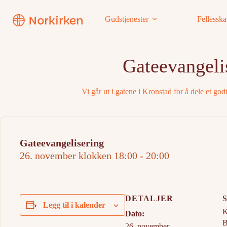
Hopp
til
Gudstjenester
Fellessk
innholdet
Gateevangeli
Vi går ut i gatene i Kronstad for å dele et god
Gateevangelisering
26. november klokken 18:00
-
20:00
DETALJER
Legg til i kalender
K
Dato:
B
26. november