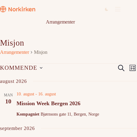
Hopp
til
innholdet
Arrangementer
Misjon
Arrangementer
Misjon
Arrangementer
A
A
S
KOMMENDE
L
r
r
ø
V
i
r
r
e
k
august 2026
a
a
s
l
n
n
t
g
g
g
10. august
-
16. august
d
MAN
e
e
e
10
a
Mission Week Bergen 2026
m
m
t
e
e
o
Kompagniet
Bjørnsons gate 11, Bergen, Norge
n
n
.
t
t
e
V
september 2026
r
i