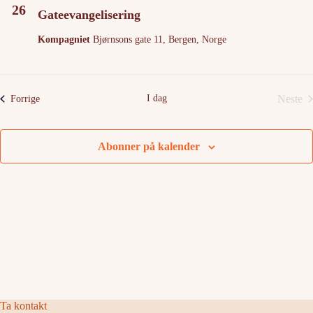
26
Gateevangelisering
Kompagniet
Bjørnsons gate 11, Bergen, Norge
I dag
Neste
Arrangementer
Forrige
Arra
Abonner på kalender
Ta kontakt