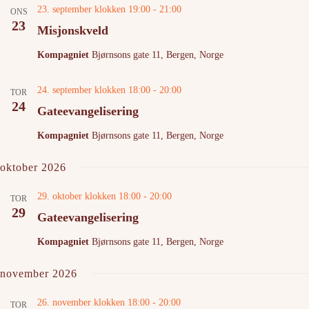
S
e
23. september klokken 19:00
-
21:00
ONS
e
w
23
a
s
Misjonskveld
r
N
c
a
Kompagniet
Bjørnsons gate 11, Bergen, Norge
h
v
a
i
n
g
24. september klokken 18:00
-
20:00
TOR
d
a
24
Gateevangelisering
V
t
i
i
Kompagniet
Bjørnsons gate 11, Bergen, Norge
e
o
w
n
s
oktober 2026
N
a
29. oktober klokken 18:00
-
20:00
TOR
v
29
i
Gateevangelisering
g
a
Kompagniet
Bjørnsons gate 11, Bergen, Norge
t
i
november 2026
o
n
26. november klokken 18:00
-
20:00
TOR