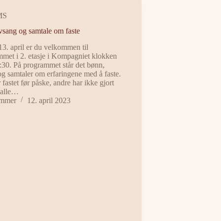
MS
vsang og samtale om faste
13. april er du velkommen til
met i 2. etasje i Kompagniet klokken
:30. På programmet står det bønn,
og samtaler om erfaringene med å faste.
fastet før påske, andre har ikke gjort
 alle…
mmer
12. april 2023