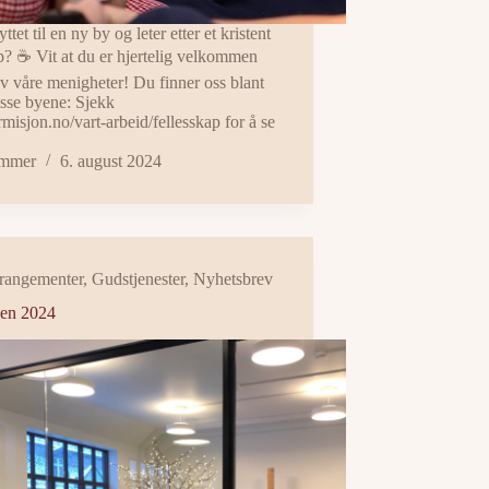
ttet til en ny by og leter etter et kristent
p? ☕️ Vit at du er hjertelig velkommen
av våre menigheter! Du finner oss blant
isse byene: Sjekk
isjon.no/vart-arbeid/fellesskap for å se
mmer
6. august 2024
rangementer
,
Gudstjenester
,
Nyhetsbrev
en 2024