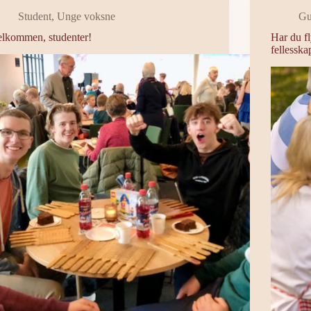
Student
,
Unge voksne
Gu
elkommen, studenter!
Har du fly
fellesska