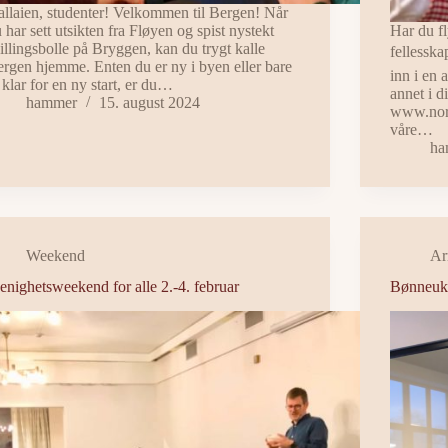
llaien, studenter! Velkommen til Bergen! Når
 har sett utsikten fra Fløyen og spist nystekt
Har du fly
illingsbolle på Bryggen, kan du trygt kalle
fellesska
rgen hjemme. Enten du er ny i byen eller bare
inn i en 
 klar for en ny start, er du…
annet i d
hammer
15. august 2024
www.norm
våre…
ha
Weekend
Ar
nighetsweekend for alle 2.-4. februar
Bønneuk