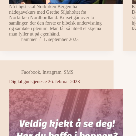
Nå i høst skal Norkirken Bergen ha
Kv
nådegavekurs med Grethe Siljuholtet fra
De
Norkirken Nordhordland. Kurset går over to
st
samlinger, der den første er bibelsk undervisning
hj
og samtale i plenum. Man får så utdelt et skjema
kv
man fyller ut på egenhånd.
hammer
1. september 2023
Facebook
,
Instagram
,
SMS
Digital gudstjeneste 26. februar 2023