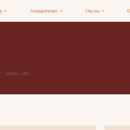
ap
Arrangementer
Om oss
E
Artikler: 188