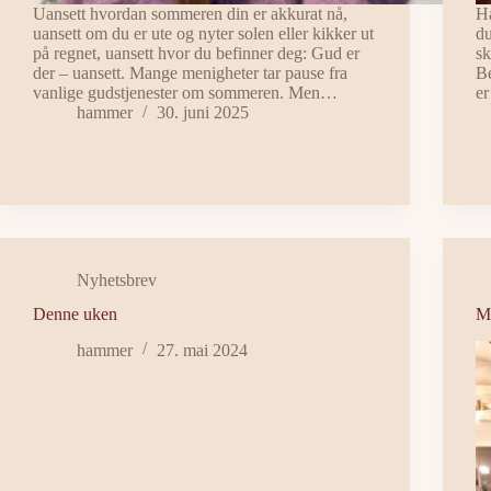
Uansett hvordan sommeren din er akkurat nå,
Ha
uansett om du er ute og nyter solen eller kikker ut
du
på regnet, uansett hvor du befinner deg: Gud er
sk
der – uansett. Mange menigheter tar pause fra
Be
vanlige gudstjenester om sommeren. Men…
er
hammer
30. juni 2025
Nyhetsbrev
Denne uken
Me
hammer
27. mai 2024