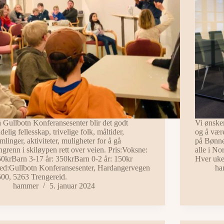
 Gullbotn Konferansesenter blir det godt
Vi ønske
delig fellesskap, trivelige folk, måltider,
og å vær
mlinger, aktiviteter, muligheter for å gå
på Bønne
ngrenn i skiløypen rett over veien. Pris:Voksne:
alle i No
0krBarn 3-17 år: 350krBarn 0-2 år: 150kr
Hver uke
ed:Gullbotn Konferansesenter, Hardangervegen
ha
00, 5263 Trengereid.
hammer
5. januar 2024