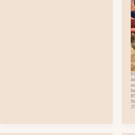
På
ån
sa
la
85
St
25