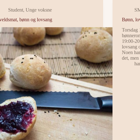
Student
,
Unge voksne
S
veldsmat, bønn og lovsang
Bønn, lo
Torsdag 
bønnerom
19:00-20
lovsang 
Noen har 
det, men
ha