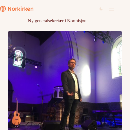
Hopp
til
innholdet
Ny generalsekretær i Normisjon