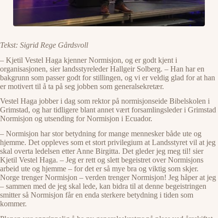
Tekst: Sigrid Rege Gårdsvoll
– Kjetil Vestel Haga kjenner Normisjon, og er godt kjent i
organisasjonen, sier landsstyreleder Hallgeir Solberg. – Han har en
bakgrunn som passer godt for stillingen, og vi er veldig glad for at han
er motivert til å ta på seg jobben som generalsekretær.
Vestel Haga jobber i dag som rektor på normisjonseide Bibelskolen i
Grimstad, og har tidligere blant annet vært forsamlingsleder i Grimstad
Normisjon og utsending for Normisjon i Ecuador.
– Normisjon har stor betydning for mange mennesker både ute og
hjemme. Det oppleves som et stort privilegium at Landsstyret vil at jeg
skal overta ledelsen etter Anne Birgitta. Det gleder jeg meg til! sier
Kjetil Vestel Haga. – Jeg er rett og slett begeistret over Normisjons
arbeid ute og hjemme – for det er så mye bra og viktig som skjer.
Norge trenger Normisjon – verden trenger Normisjon! Jeg håper at jeg
– sammen med de jeg skal lede, kan bidra til at denne begeistringen
smitter så Normisjon får en enda sterkere betydning i tiden som
kommer.