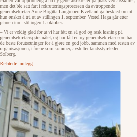
Planen var opprinnelig å ha ny generalsekretær på plass ved årsskiftet,
men det ble satt fart i rekrutteringsprosessen da avtroppende
generalsekretær Anne Birgitta Langmoen Kvelland ga beskjed om at
hun ønsket å trå ut av stillingen 1. september. Vestel Haga går etter
planen inn i stillingen 1. oktober.
– Vi er veldig glad for at vi har fått en så god og rask løsning på
generalsekretærspørsmålet, og har fått en ny generalsekretær som har
de beste forutsetninger for å gjøre en god jobb, sammen med resten av
organisasjonen, i årene som kommer, avslutter landsstyreleder
Solberg.
Relaterte innlegg