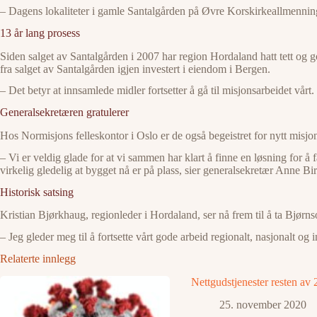
– Dagens lokaliteter i gamle Santalgården på Øvre Korskirkeallmenning 5
13 år lang prosess
Siden salget av Santalgården i 2007 har region Hordaland hatt tett og g
fra salget av Santalgården igjen investert i eiendom i Bergen.
– Det betyr at innsamlede midler fortsetter å gå til misjonsarbeidet vårt. 
Generalsekretæren gratulerer
Hos Normisjons felleskontor i Oslo er de også begeistret for nytt misjo
– Vi er veldig glade for at vi sammen har klart å finne en løsning for å f
virkelig gledelig at bygget nå er på plass, sier generalsekretær Anne 
Historisk satsing
Kristian Bjørkhaug, regionleder i Hordaland, ser nå frem til å ta Bjørns
– Jeg gleder meg til å fortsette vårt gode arbeid regionalt, nasjonalt og
Relaterte innlegg
Nettgudstjenester resten av
25. november 2020