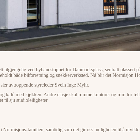
t tilgjengelig ved bybanestoppet for Danmarksplass, sentralt plassert 
eholdt både bilforretning og snekkerverksted. Nå blir det Normisjon Ho
, sier avtroppende styreleder Svein Inge Myhr.
ssal og kafé med kjøkken. Andre etasje skal romme kontorer og rom for fe
 til sju studioleiligheter
e i Normisjons-familien, samtidig som det gir oss muligheten til å utvik