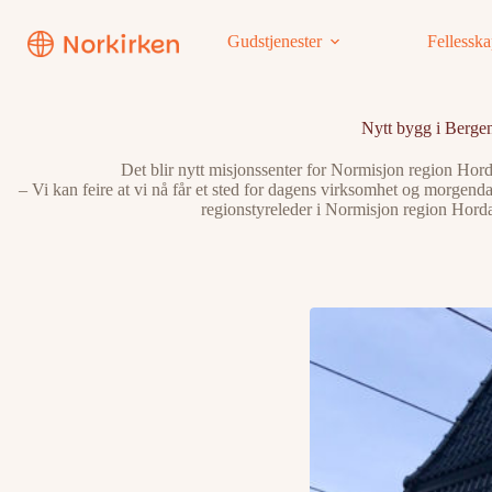
Hopp
til
Gudstjenester
Fellessk
innholdet
Nytt bygg i Berge
Det blir nytt misjonssenter for Normisjon region Hord
– Vi kan feire at vi nå får et sted for dagens virksomhet og morgenda
regionstyreleder i Normisjon region Horda