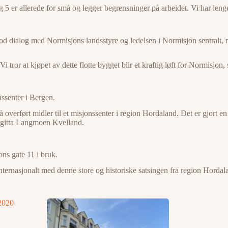
 er allerede for små og legger begrensninger på arbeidet. Vi har lenge 
od dialog med Normisjons landsstyre og ledelsen i Normisjon sentralt, m
Vi tror at kjøpet av dette flotte bygget blir et kraftig løft for Normisjon
nssenter i Bergen.
å overført midler til et misjonssenter i region Hordaland. Det er gjort en
Birgitta Langmoen Kvelland.
ons gate 11 i bruk.
 internasjonalt med denne store og historiske satsingen fra region Hordal
 2020