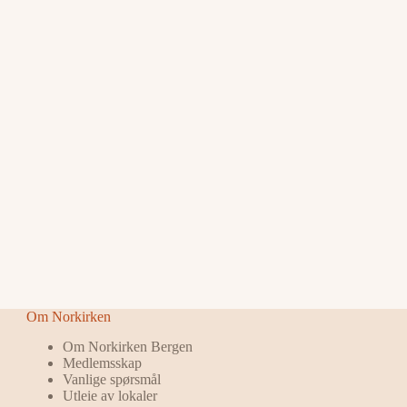
Om Norkirken
Om Norkirken Bergen
Medlemsskap
Vanlige spørsmål
Utleie av lokaler