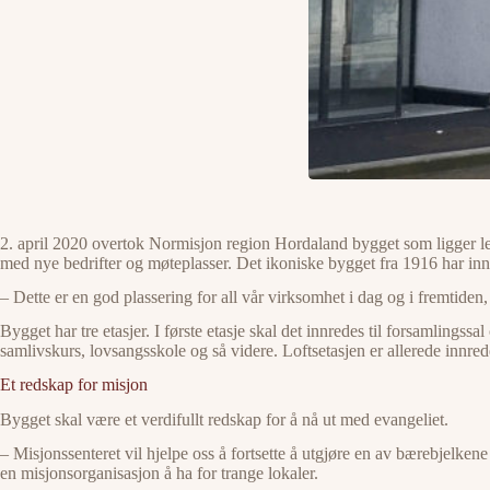
2. april 2020 overtok Normisjon region Hordaland bygget som ligger let
med nye bedrifter og møteplasser. Det ikoniske bygget fra 1916 har inn
– Dette er en god plassering for all vår virksomhet i dag og i fremtiden
Bygget har tre etasjer. I første etasje skal det innredes til forsamling
samlivskurs, lovsangsskole og så videre. Loftsetasjen er allerede innredet
Et redskap for misjon
Bygget skal være et verdifullt redskap for å nå ut med evangeliet.
– Misjonssenteret vil hjelpe oss å fortsette å utgjøre en av bærebjelken
en misjonsorganisasjon å ha for trange lokaler.