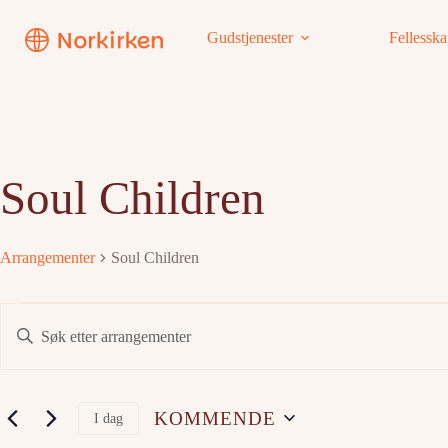
Hopp
til
Gudstjenester
Fellessk
innholdet
Soul Children
Arrangementer
Soul Children
Arrangementer
A
S
r
k
r
r
a
i
n
v
g
i
KOMMENDE
e
I dag
n
m
V
n