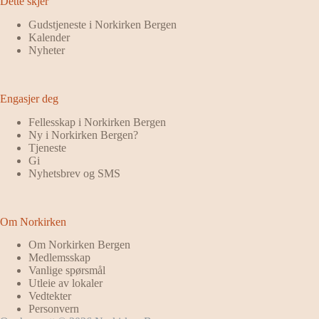
Dette skjer
Gudstjeneste i Norkirken Bergen
Kalender
Nyheter
Engasjer deg
Fellesskap i Norkirken Bergen
Ny i Norkirken Bergen?
Tjeneste
Gi
Nyhetsbrev og SMS
Om Norkirken
Om Norkirken Bergen
Medlemsskap
Vanlige spørsmål
Utleie av lokaler
Vedtekter
Personvern