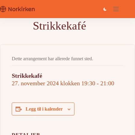
Hopp
til
innholdet
Strikkekafé
Dette arrangement har allerede funnet sted.
Strikkekafé
27. november 2024 klokken 19:30
-
21:00
Legg til i kalender
DETALJER