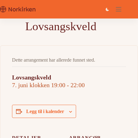
Hopp
til
innholdet
Lovsangskveld
Dette arrangement har allerede funnet sted.
Lovsangskveld
7. juni klokken 19:00
-
22:00
Legg til i kalender
DETALJER
ARRANGØR