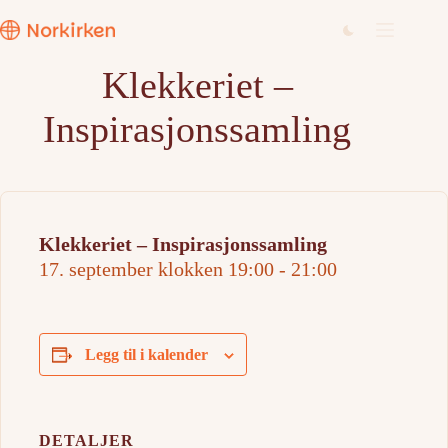
Hopp
til
innholdet
Klekkeriet –
Inspirasjonssamling
Klekkeriet – Inspirasjonssamling
17. september klokken 19:00
-
21:00
Legg til i kalender
DETALJER