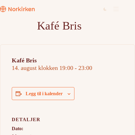
Hopp
til
innholdet
Kafé Bris
Kafé Bris
14. august klokken 19:00
-
23:00
Legg til i kalender
DETALJER
Dato: