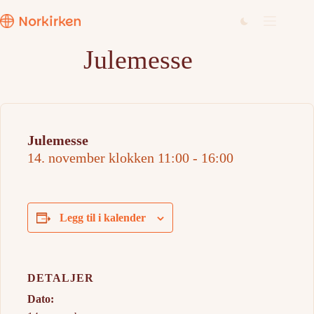
Hopp
til
innholdet
Julemesse
Julemesse
14. november klokken 11:00
-
16:00
Legg til i kalender
DETALJER
Dato: