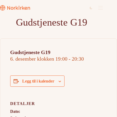
Hopp
til
innholdet
Gudstjeneste G19
Gudstjeneste G19
6. desember klokken 19:00
-
20:30
Legg til i kalender
DETALJER
Dato: