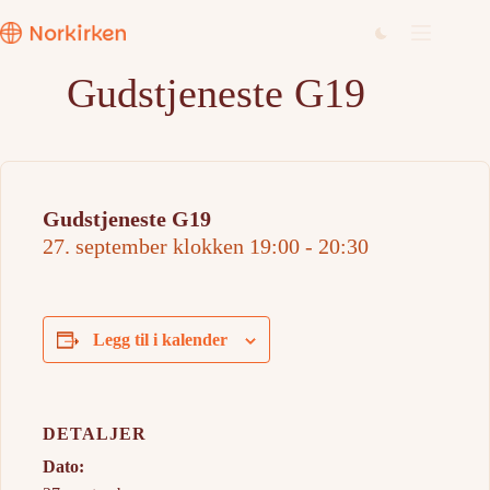
Hopp
til
innholdet
Gudstjeneste G19
Gudstjeneste G19
27. september klokken 19:00
-
20:30
Legg til i kalender
DETALJER
Dato: