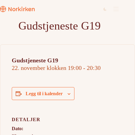
Hopp
til
innholdet
Gudstjeneste G19
Gudstjeneste G19
22. november klokken 19:00
-
20:30
Legg til i kalender
DETALJER
Dato: