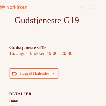
Hopp
til
innholdet
Gudstjeneste G19
Gudstjeneste G19
16. august klokken 19:00
-
20:30
Legg til i kalender
DETALJER
Dato: