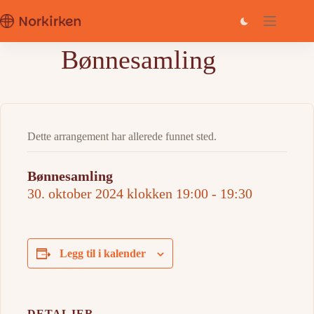
Hopp
til
innholdet
Bønnesamling
Dette arrangement har allerede funnet sted.
Bønnesamling
30. oktober 2024 klokken 19:00
-
19:30
Legg til i kalender
DETALJER