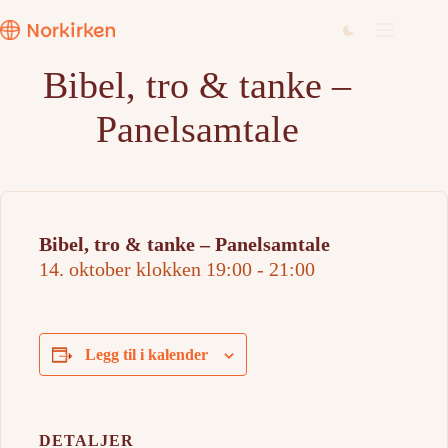
Hopp
til
innholdet
Bibel, tro & tanke –
Panelsamtale
Bibel, tro & tanke – Panelsamtale
14. oktober klokken 19:00
-
21:00
Legg til i kalender
DETALJER