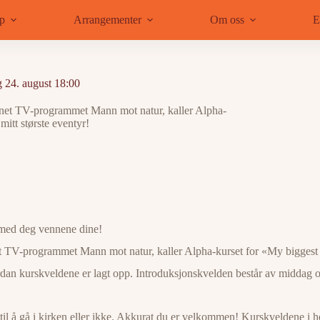
ap
Arrangementer
Om oss
E
 24. august 18:00
annet TV-programmet Mann mot natur, kaller Alpha-
itt største eventyr!
 med deg vennene dine!
et TV-programmet Mann mot natur, kaller Alpha-kurset for «My biggest 
rdan kurskveldene er lagt opp. Introduksjonskvelden består av middag 
 til å gå i kirken eller ikke. Akkurat du er velkommen! Kurskveldene i hø