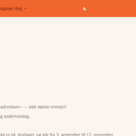
ngasjer deg
adventure» — mitt største eventyr!
og undervisning.
st er på tirsdager, og går fra 3. september til 12. november.