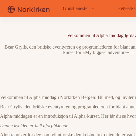
Hopp
til
Gudstjenester
Fellessk
innholdet
Velkommen til Alpha-middag lørdag
Bear Grylls, den britiske eventyreren og programlederen for blant 
kurset for «My biggest adventure» — m
Velkommen til Alpha-middag i Norkirken Bergen! Bli med, og inviter
Bear Grylls, den britiske eventyreren og programlederen for blant ann
Alpha-middagen er en introduksjon til Alpha-kurset. Her får du se hvo
Denne kvelden er helt uforpliktende.
Alpha-kurs er for deg som vil utforske den kristne tro, enten du er vant