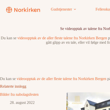
Hopp
til
Gudstjenester
Fellessk
innholdet
Se videopptak av talene fra No
Du kan se
videoopptak av de aller fleste talene fra Norkirken Bergen
p
gått glipp av en tale, eller vil følge med f
Du kan se
videoopptak av de aller fleste talene fra Norkirken Bergen
på
Relaterte innlegg
Bilder fra nabolagsfesten
28. august 2022