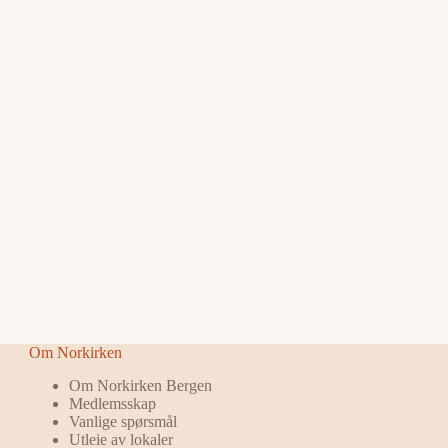
Om Norkirken
Om Norkirken Bergen
Medlemsskap
Vanlige spørsmål
Utleie av lokaler