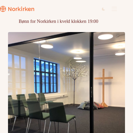
Hopp
til
innholdet
Bønn for Norkirken i kveld klokken 19:00