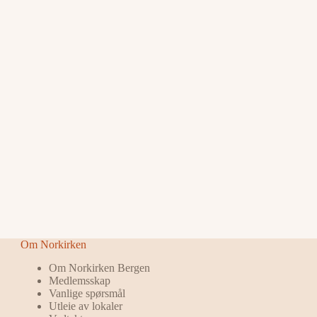
Om Norkirken
Om Norkirken Bergen
Medlemsskap
Vanlige spørsmål
Utleie av lokaler