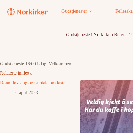
Hopp
til
Gudstjenester
Fellessk
innholdet
Gudstjeneste i Norkirken Bergen 1
Gudstjeneste 16:00 i dag. Velkommen!
Relaterte innlegg
Bønn, lovsang og samtale om faste
12. april 2023