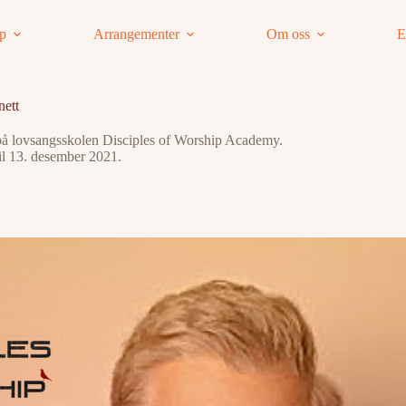
ap
Arrangementer
Om oss
E
nett
l på lovsangsskolen Disciples of Worship Academy.
til 13. desember 2021.