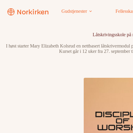
Hopp
til
Gudstjenester
Fellessk
innholdet
Låtskrivingsskole på 
I høst starter Mary Elizabeth Kolsrud en nettbasert låtskrivermodu
Kurset går i 12 uker fra 27. september 