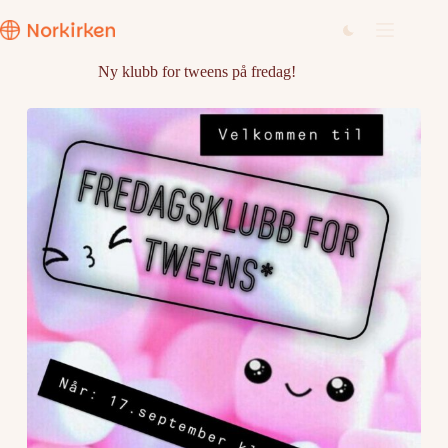
Hopp
til
innholdet
Ny klubb for tweens på fredag!