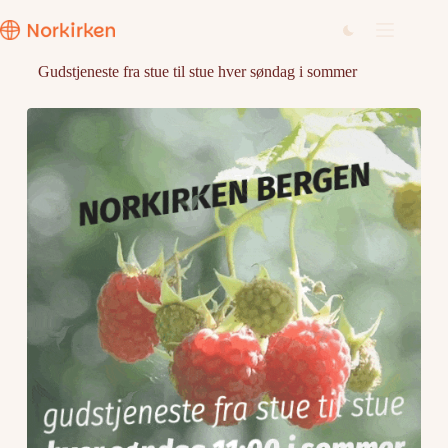
Hopp
til
innholdet
Gudstjeneste fra stue til stue hver søndag i sommer